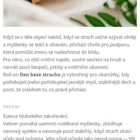
Když se v těle objeví neklid, když se strach začne ozývat silněji
a myšlenky se stáčí k obavám, přichází chvíle pro podporu,
která pomůže znovu se nadechnout do klidu.
Pro něco, co ztiší vnitřní napětí, uvolní sevření na hrudi a
navrátí pocit bezpečí, jistoty a vnitřního ukotvení.
Roll-on
Den beze strachu
je vytvořený pro okamžiky, kdy
potřebuješ (nebo potřebujete) jasnější mysl, stabilnější dech a
pocit, že zvládneš to, co právě přichází.
Vetiver
Esence hlubokého zakořenění.
Vetiver pomáhá uzemnit roztěkané myšlenky, zklidňuje
nervový systém a navozuje pocit stability, když strach ztrácí
půdu pod nohama. Jeho vůně působí jako pevná opora — tiší