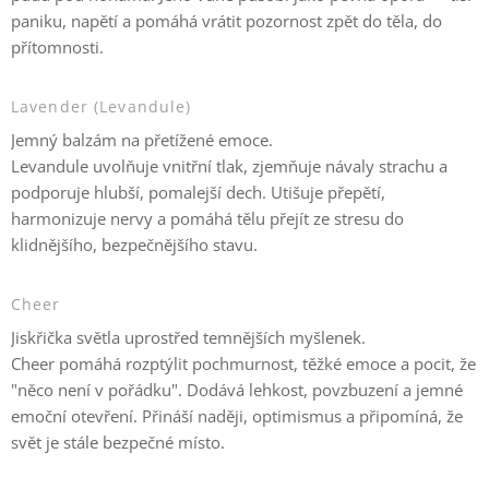
paniku, napětí a pomáhá vrátit pozornost zpět do těla, do
přítomnosti.
Lavender (Levandule)
Jemný balzám na přetížené emoce.
Levandule uvolňuje vnitřní tlak, zjemňuje návaly strachu a
podporuje hlubší, pomalejší dech. Utišuje přepětí,
harmonizuje nervy a pomáhá tělu přejít ze stresu do
klidnějšího, bezpečnějšího stavu.
Cheer
Jiskřička světla uprostřed temnějších myšlenek.
Cheer pomáhá rozptýlit pochmurnost, těžké emoce a pocit, že
"něco není v pořádku". Dodává lehkost, povzbuzení a jemné
emoční otevření. Přináší naději, optimismus a připomíná, že
svět je stále bezpečné místo.