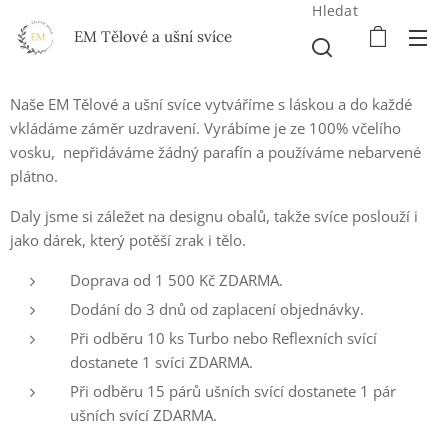
Hledat
EM Tělové a ušní svíce
Naše EM Tělové a ušní svíce vytváříme s láskou a do každé
vkládáme záměr uzdravení. Vyrábíme je ze 100% včelího
vosku, nepřidáváme žádný parafín a používáme nebarvené
plátno.
Daly jsme si záležet na designu obalů, takže svíce poslouží i
jako dárek, který potěší zrak i tělo.
Doprava od 1 500 Kč ZDARMA.
Dodání do 3 dnů od zaplacení objednávky.
Při odběru 10 ks Turbo nebo Reflexních svící
dostanete 1 svíci ZDARMA.
Při odběru 15 párů ušních svící dostanete 1 pár
ušních svící ZDARMA.