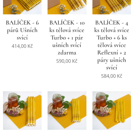
BALÍČEK - 6
BALÍČEK - 10
BALÍČEK - 4
párů Ušních
ks tělová svíce
ks tělová svíce
svící
Turbo + 1 pár
Turbo + 6 ks
ušních svící
tělová svíce
414,00
Kč
zdarma
Reflexní + 2
páry ušních
590,00
Kč
svící
584,00
Kč