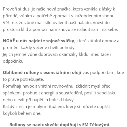
Provoň si duši je naše nová značka, která vznikla z lásky k
přírodě, vůním a potřebě zpomalit v každodenním shonu.
Věříme, že vůně mají sílu ovlivnit naši náladu, vnést do
prostoru klid a pomoci nám znovu se naladit sami na sebe.
NOVĚ u nás najdete sojové svíčky
, které zútulní domov a
promění každý večer v chvíli pohody.
Jejich jemné vůně doprovází okamžiky klidu, meditace i
odpočinku.
Oblíbené rollony s esenciálními oleji
vás podpoří tam, kde
to právě potřebujete.
Pomáhají navodit vnitřní rovnováhu, zklidnit mysl před
spánkem, probudit energii a soustředění, posílit sebelásku
nebo ulevit při napětí a bolesti hlavy.
Každý z nich je malým rituálem, který si můžete dopřát
kdykoli během dne.
💛
Rollony se navíc skvěle doplňují s EM Tělovými