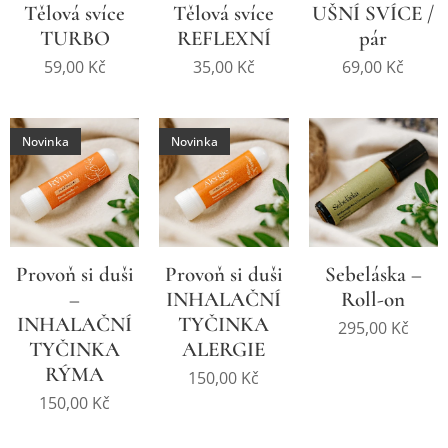
Tělová svíce
Tělová svíce
UŠNÍ SVÍCE /
TURBO
REFLEXNÍ
pár
59,00
Kč
35,00
Kč
69,00
Kč
Novinka
Novinka
Provoň si duši
Provoň si duši
Sebeláska –
–
INHALAČNÍ
Roll-on
INHALAČNÍ
TYČINKA
295,00
Kč
TYČINKA
ALERGIE
RÝMA
150,00
Kč
150,00
Kč