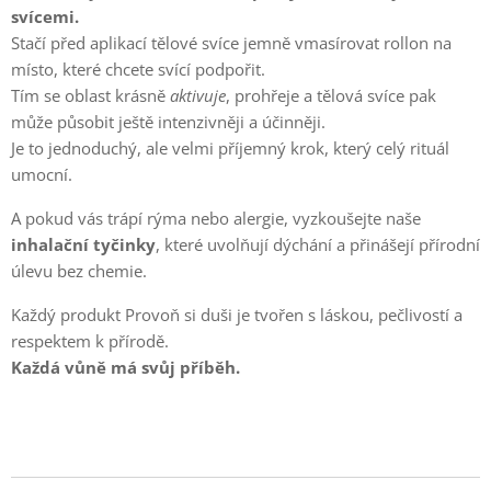
svícemi.
Stačí před aplikací tělové svíce jemně vmasírovat rollon na
místo, které chcete svící podpořit.
Tím se oblast krásně
aktivuje
, prohřeje a tělová svíce pak
může působit ještě intenzivněji a účinněji.
Je to jednoduchý, ale velmi příjemný krok, který celý rituál
umocní.
A pokud vás trápí rýma nebo alergie, vyzkoušejte naše
inhalační tyčinky
, které uvolňují dýchání a přinášejí přírodní
úlevu bez chemie.
Každý produkt Provoň si duši je tvořen s láskou, pečlivostí a
respektem k přírodě.
Každá vůně má svůj příběh.