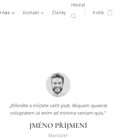
Hledat
 nás
Kontakt
Články
Košík
„Klikněte a můžete začít psát. Aliquam quaerat
voluptatem ut enim ad minima veniam quis.“
JMÉNO PŘÍJMENÍ
Manažer