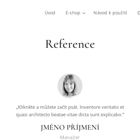
Úvod
E-shop
Návod k použití
O
Reference
„Klikněte a můžete začít psát. Inventore veritatis et
quasi architecto beatae vitae dicta sunt explicabo.“
JMÉNO PŘÍJMENÍ
Manažer